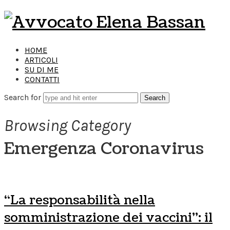
Avvocato
Elena
HOME
ARTICOLI
Bassan
SU DI ME
CONTATTI
Search for
Browsing Category
Emergenza Coronavirus
“La responsabilità nella
somministrazione dei vaccini”: il