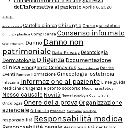
Consenso informato ed adeguatezza
dell’informativa al paziente
Aprile 8, 2026
Tag
Chirurgia
Cartella clinica
Chirurgia estetica
Assicurazione
Consenso informato
Complicanza
Chirurgia plastica
Danno non
Danno
Cose importanti
patrimoniale
Deontologia
Data Privacy
Diligenza
Documentazione
Dermatologia
clinica
Emergenza Coronavirus
Estetica
Emotrasfusioni
Ginecologia-ostetricia
Formazione
Eventi
Farmaco
Informazione al paziente
Linee guida
Infezioni
Medicina d'urgenza e pronto soccorso
Medicina estetica
Nesso causale
Novità
Nuove tecnologie
Odontoiatria
Onere della prova
Organizzazione
Oncologia
aziendale
Ortopedia
Procedura
Psichiatria
radiologia
Responsabilità medica
responsabilità
Responsabilità penale
Responsabilità per lavoro