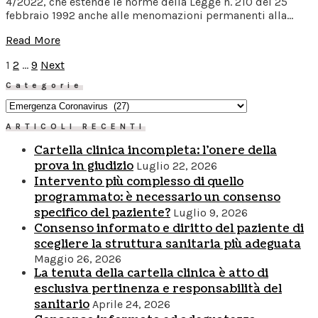
4/2022, che estende le norme della Legge n. 210 del 25
febbraio 1992 anche alle menomazioni permanenti alla…
Read More
Posts
Page
Page
Page
1
2
…
9
Next
Categorie
navigation
Categorie
ARTICOLI RECENTI
Cartella clinica incompleta: l’onere della
prova in giudizio
Luglio 22, 2026
Intervento più complesso di quello
programmato: è necessario un consenso
specifico del paziente?
Luglio 9, 2026
Consenso informato e diritto del paziente di
scegliere la struttura sanitaria più adeguata
Maggio 26, 2026
La tenuta della cartella clinica è atto di
esclusiva pertinenza e responsabilità del
sanitario
Aprile 24, 2026