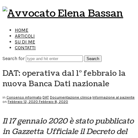
Avvocato
Elena
HOME
ARTICOLI
Bassan
SU DI ME
CONTATTI
Search for
DAT: operativa dal 1° febbraio la
nuova Banca Dati nazionale
in
Consenso informato
DAT
Documentazione clinica
Informazione al paziente
on
Febbraio 12, 2020
Febbraio 8, 2020
Il 17 gennaio 2020 è stato pubblicato
in Gazzetta Ufficiale il Decreto del