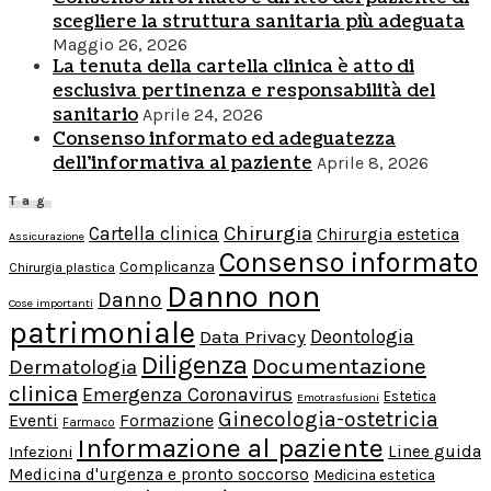
scegliere la struttura sanitaria più adeguata
Maggio 26, 2026
La tenuta della cartella clinica è atto di
esclusiva pertinenza e responsabilità del
sanitario
Aprile 24, 2026
Consenso informato ed adeguatezza
dell’informativa al paziente
Aprile 8, 2026
Tag
Chirurgia
Cartella clinica
Chirurgia estetica
Assicurazione
Consenso informato
Complicanza
Chirurgia plastica
Danno non
Danno
Cose importanti
patrimoniale
Deontologia
Data Privacy
Diligenza
Documentazione
Dermatologia
clinica
Emergenza Coronavirus
Estetica
Emotrasfusioni
Ginecologia-ostetricia
Formazione
Eventi
Farmaco
Informazione al paziente
Linee guida
Infezioni
Medicina d'urgenza e pronto soccorso
Medicina estetica