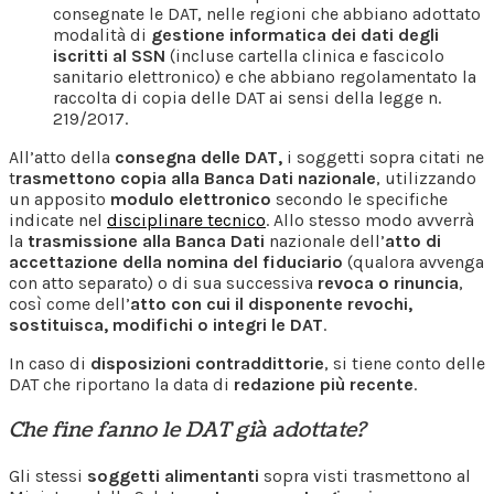
consegnate le DAT, nelle regioni che abbiano adottato
modalità di
gestione informatica dei dati degli
iscritti al SSN
(incluse cartella clinica e fascicolo
sanitario elettronico) e che abbiano regolamentato la
raccolta di copia delle DAT ai sensi della legge n.
219/2017.
All’atto della
consegna delle DAT,
i soggetti sopra citati ne
t
rasmettono copia alla Banca Dati nazionale
, utilizzando
un apposito
modulo elettronico
secondo le specifiche
indicate nel
disciplinare tecnico
. Allo stesso modo avverrà
la
trasmissione alla Banca Dati
nazionale dell’
atto di
accettazione della nomina del fiduciario
(qualora avvenga
con atto separato) o di sua successiva
revoca o rinuncia
,
così come dell’
atto con cui il disponente revochi,
sostituisca, modifichi o integri le DAT
.
In caso di
disposizioni contraddittorie
, si tiene conto delle
DAT che riportano la data di
redazione più recente
.
Che fine fanno le DAT già adottate?
Gli stessi
soggetti alimentanti
sopra visti trasmettono al